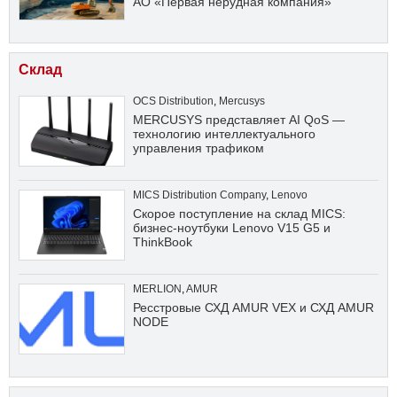
АО «Первая нерудная компания»
Склад
OCS Distribution
,
Mercusys
MERCUSYS представляет AI QoS —
технологию интеллектуального
управления трафиком
MICS Distribution Company
,
Lenovo
Скорое поступление на склад MICS:
бизнес-ноутбуки Lenovo V15 G5 и
ThinkBook
MERLION
,
AMUR
Ресстровые СХД AMUR VEX и СХД AMUR
NODE