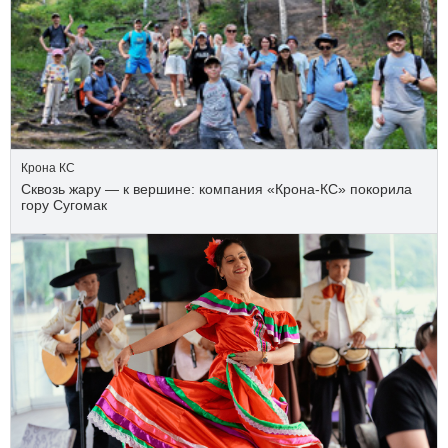
Крона КС
Сквозь жару — к вершине: компания «Крона‑КС» покорила
гору Сугомак