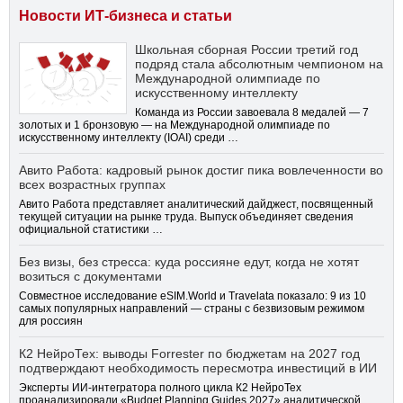
Новости ИТ-бизнеса и статьи
Школьная сборная России третий год
подряд стала абсолютным чемпионом на
Международной олимпиаде по
искусственному интеллекту
Команда из России завоевала 8 медалей — 7
золотых и 1 бронзовую — на Международной олимпиаде по
искусственному интеллекту (IOAI) среди …
Авито Работа: кадровый рынок достиг пика вовлеченности во
всех возрастных группах
Авито Работа представляет аналитический дайджест, посвященный
текущей ситуации на рынке труда. Выпуск объединяет сведения
официальной статистики …
Без визы, без стресса: куда россияне едут, когда не хотят
возиться с документами
Совместное исследование eSIM.World и Travelata показало: 9 из 10
самых популярных направлений — страны с безвизовым режимом
для россиян
К2 НейроТех: выводы Forrester по бюджетам на 2027 год
подтверждают необходимость пересмотра инвестиций в ИИ
Эксперты ИИ-интегратора полного цикла К2 НейроТех
проанализировали «Budget Planning Guides 2027» аналитической