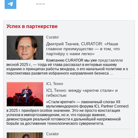
Успех в партнерстве
Curator
Дмитрий Ткачев, CURATOR: «Наше
главное преимущество — в том, что
партнёру с нами легко»
Компанию CURATOR мы уже
представляли
весной 2025 г., — тогда её глава рассказал в интервью нашему
изданию о принципах работы вендора, о его канальной политике и о
перспективах развития избранного направления бизнеса …
ICL Техно
ICL Техно: между «крепче стали» и
гибкостью
«Стали крепче!» — лаконичный слоган XII
мультивендорного форума ICL Partner Connect
в 2025 г. приобрел особое значение. Это не просто констатация
успехов в импортозамещении, но и, что гораздо важнее,
демонстрация реальной готовности к дальнейшей напряженной
борьбе за достижение технологического суверенитета.
Curator