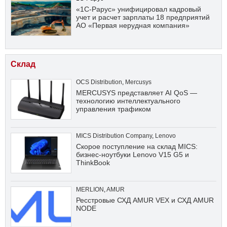
«1С-Рарус» унифицировал кадровый
учет и расчет зарплаты 18 предприятий
АО «Первая нерудная компания»
Склад
OCS Distribution
,
Mercusys
MERCUSYS представляет AI QoS —
технологию интеллектуального
управления трафиком
MICS Distribution Company
,
Lenovo
Скорое поступление на склад MICS:
бизнес-ноутбуки Lenovo V15 G5 и
ThinkBook
MERLION
,
AMUR
Ресстровые СХД AMUR VEX и СХД AMUR
NODE