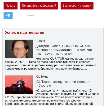
Печать
Печать без изображений
Все новости и статьи
Успех в партнерстве
Curator
Дмитрий Ткачев, CURATOR: «Наше
главное преимущество — в том, что
партнёру с нами легко»
Компанию CURATOR мы уже
представляли
весной 2025 г., — тогда её глава рассказал в интервью нашему
изданию о принципах работы вендора, о его канальной политике и о
перспективах развития избранного направления бизнеса …
ICL Техно
ICL Техно: между «крепче стали» и
гибкостью
«Стали крепче!» — лаконичный слоган XII
мультивендорного форума ICL Partner Connect
в 2025 г. приобрел особое значение. Это не просто констатация
успехов в импортозамещении, но и, что гораздо важнее,
демонстрация реальной готовности к дальнейшей напряженной