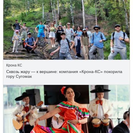
Крона КС
Сквозь жару — к вершине: компания «Крона‑КС» покорила
гору Сугомак