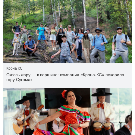
Крона КС
Сквозь жару — к вершине: компания «Крона‑КС» покорила
гору Сугомак