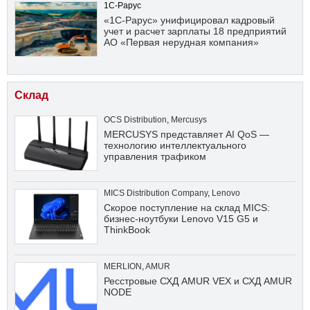
1С-Рарус
«1С-Рарус» унифицировал кадровый
учет и расчет зарплаты 18 предприятий
АО «Первая нерудная компания»
Склад
OCS Distribution
,
Mercusys
MERCUSYS представляет AI QoS —
технологию интеллектуального
управления трафиком
MICS Distribution Company
,
Lenovo
Скорое поступление на склад MICS:
бизнес-ноутбуки Lenovo V15 G5 и
ThinkBook
MERLION
,
AMUR
Ресстровые СХД AMUR VEX и СХД AMUR
NODE