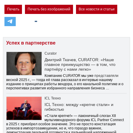
Печать
Печать без изображений
Все новости и статьи
Успех в партнерстве
Curator
Дмитрий Ткачев, CURATOR: «Наше
главное преимущество — в том, что
партнёру с нами легко»
Компанию CURATOR мы уже
представляли
весной 2025 г., — тогда её глава рассказал в интервью нашему
изданию о принципах работы вендора, о его канальной политике и о
перспективах развития избранного направления бизнеса …
ICL Техно
ICL Техно: между «крепче стали» и
гибкостью
«Стали крепче!» — лаконичный слоган XII
мультивендорного форума ICL Partner Connect
в 2025 г. приобрел особое значение. Это не просто констатация
успехов в импортозамещении, но и, что гораздо важнее,
демонстрация реальной готовности к дальнейшей напряженной