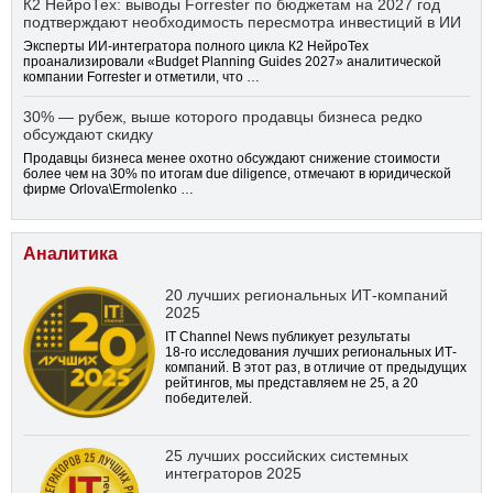
К2 НейроТех: выводы Forrester по бюджетам на 2027 год
подтверждают необходимость пересмотра инвестиций в ИИ
Эксперты ИИ-интегратора полного цикла К2 НейроТех
проанализировали «Budget Planning Guides 2027» аналитической
компании Forrester и отметили, что …
30% — рубеж, выше которого продавцы бизнеса редко
обсуждают скидку
Продавцы бизнеса менее охотно обсуждают снижение стоимости
более чем на 30% по итогам due diligence, отмечают в юридической
фирме Orlova\Ermolenko …
Аналитика
20 лучших региональных ИТ-компаний
2025
IT Channel News публикует результаты
18-го
исследования лучших региональных ИТ-
компаний. В этот раз, в отличие от предыдущих
рейтингов, мы представляем не 25, а 20
победителей.
25 лучших российских системных
интеграторов 2025