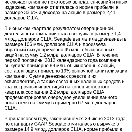
исключает влияние некоторых выплат, списаний и иных
издержек, компания отчиталась о норме прибыли в
размере 33,6% и доходах на акцию в размере 2,41
долларов США.
В июньском квартале результатом операционной
деятельности компании стала выручка в размере 1,4
млрд. долларов США. Seagate выплатила дивиденды в
размере 106 млн. долларов США и произвела
обратный выкуп примерно 45 млн. обыкновенных
акций на сумму 1,2 млрд. долларов США. В течение
первой половины 2012 календарного года компания
выкупила примерно 88 млн. обыкновенных акций,
составляющих примерно 19% рыночной капитализации
компании. Сумма денежных средств и их
эквивалентов, а так же связанных наличных средств и
краткосрочных инвестиций на конец четвертого
квартала составила 2,2 млрд. долларов США,
продемонтрировав очередное увеличение данного
показателя на сумму в примерно 67 млн. долларов
США.
В финансовом году, закончившемся 29 июня 2012 года,
по стандарту GAAP Seagate отчиталась о выручке в
размере 14,9 млрд. долларов США, норме прибыли в