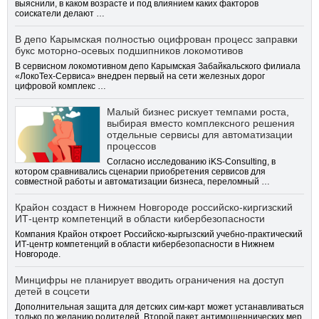
выяснили, в каком возрасте и под влиянием каких факторов
соискатели делают …
В депо Карымская полностью оцифрован процесс заправки
букс моторно-осевых подшипников локомотивов
В сервисном локомотивном депо Карымская Забайкальского филиала
«ЛокоТех-Сервиса» внедрен первый на сети железных дорог
цифровой комплекс …
Малый бизнес рискует темпами роста,
выбирая вместо комплексного решения
отдельные сервисы для автоматизации
процессов
Согласно исследованию iKS-Consulting, в
котором сравнивались сценарии приобретения сервисов для
совместной работы и автоматизации бизнеса, переломный …
Крайон создаст в Нижнем Новгороде российско-киргизский
ИТ-центр компетенций в области кибербезопасности
Компания Крайон откроет Российско-кыргызский учебно-практический
ИТ-центр компетенций в области кибербезопасности в Нижнем
Новгороде.
Минцифры не планирует вводить ограничения на доступ
детей в соцсети
Дополнительная защита для детских сим-карт может устанавливаться
только по желанию родителей. Второй пакет антимошеннических мер,