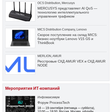
OCS Distribution
,
Mercusys
MERCUSYS представляет AI QoS —
технологию интеллектуального
управления трафиком
MICS Distribution Company
,
Lenovo
Скорое поступление на склад MICS:
бизнес-ноутбуки Lenovo V15 G5 и
ThinkBook
MERLION
,
AMUR
Ресстровые СХД AMUR VEX и СХД AMUR
NODE
Мероприятия ИТ-компаний
Инфомаксимум
Форум ProcessTech
18 — 19 сентября
(пятница — суббота)
,
10:00 — 18:00
, Россия, Москва, офлайн