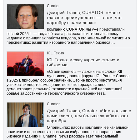
Curator
Дмитрий Ткачев, CURATOR: «Наше
главное преимущество — в том, что
партнёру с нами легко»
Компанию CURATOR мы уже
представляли
весной 2025 г., — тогда её глава рассказал в интервью нашему
изданию о принципах работы вендора, о его канальной политике и о
перспективах развития избранного направления бизнеса …
ICL Техно
ICL Техно: между «крепче стали» и
гибкостью
«Стали крепче!» — лаконичный слоган XII
мультивендорного форума ICL Partner Connect
в 2025 г. приобрел особое значение. Это не просто констатация
успехов в импортозамещении, но и, что гораздо важнее,
демонстрация реальной готовности к дальнейшей напряженной
борьбе за достижение технологического суверенитета.
Curator
Дмитрий Ткачев, Curator: «Чем дольше с
нами клиент, тем больше зарабатывает
партнёр»
О принципах работы компании, её канальной
политике и перспективах развития избранного ею направления
бизнеса изданию IT Channel News рассказывает генеральный