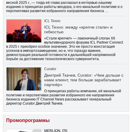
весной 2025 г., — тогда её глава рассказал в интервью нашему
изданию о принципах работы вендора, о его канальной политике и о
перспективах развития избранного направления бизнеса …
ICL Техно
ICL Техно: между «крепче стали» и
гибкостью
«Стали крепче!» — лаконичный слоган XII
мультивендорного форума ICL Partner Connect
в 2025 г. приобрел особое значение. Это не просто констатация
успехов в импортозамещении, но и, что гораздо важнее,
демонстрация реальной готовности к дальнейшей напряженной
борьбе за достижение технологического суверенитета.
Curator
Дмитрий Ткачев, Curator: «Чем дольше с
нами клиент, тем больше зарабатывает
партнёр»
О принципах работы компании, её канальной
политике и перспективах развития избранного ею направления
бизнеса изданию IT Channel News рассказывает генеральный
директор Curator Дмитрий Ткачев.
Промопрограммы
MERLION, ITK