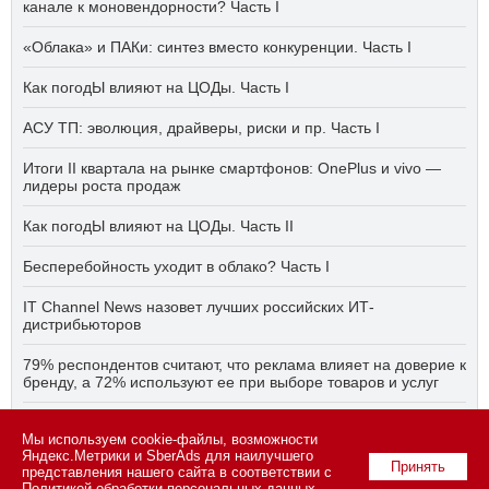
канале к моновендорности? Часть I
«Облака» и ПАКи: синтез вместо конкуренции. Часть I
Как погодЫ влияют на ЦОДы. Часть I
АСУ ТП: эволюция, драйверы, риски и пр. Часть I
Итоги II квартала на рынке смартфонов: OnePlus и vivo —
лидеры роста продаж
Как погодЫ влияют на ЦОДы. Часть II
Бесперебойность уходит в облако? Часть I
IT Channel News назовет лучших российских ИТ-
дистрибьюторов
79% респондентов считают, что реклама влияет на доверие к
бренду, а 72% используют ее при выборе товаров и услуг
Быстро, дёшево, качественно — что делать, если заказчику
Мы используем cookie-файлы, возможности
ПО нужно всё сразу? Часть I
Яндекс.Метрики и SberAds для наилучшего
Принять
представления нашего сайта в соответствии с
Политикой обработки персональных данных
.