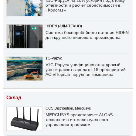
«1С-Рарус» на 20% ускорил подготовку
отчетности и расчет себестоимости в
«Криогаз»
HIDEN (АДМ-ТЕХНО)
Система бесперебойного питания HIDEN
для крупного пищевого производства
1С-Рарус
«1С-Рарус» унифицировал кадровый
учет и расчет зарплаты 18 предприятий
АО «Первая нерудная компания»
Склад
OCS Distribution
,
Mercusys
MERCUSYS представляет AI QoS —
технологию интеллектуального
управления трафиком