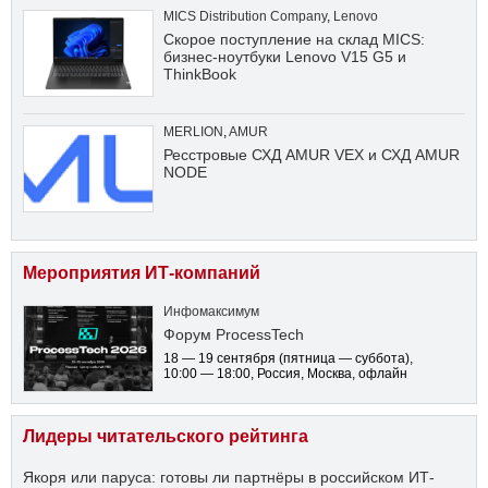
MICS Distribution Company
,
Lenovo
Скорое поступление на склад MICS:
бизнес-ноутбуки Lenovo V15 G5 и
ThinkBook
MERLION
,
AMUR
Ресстровые СХД AMUR VEX и СХД AMUR
NODE
Мероприятия ИТ-компаний
Инфомаксимум
Форум ProcessTech
18 — 19 сентября
(пятница — суббота)
,
10:00 — 18:00
, Россия, Москва, офлайн
Лидеры читательского рейтинга
Якоря или паруса: готовы ли партнёры в российском ИТ-