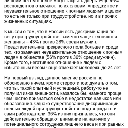
лишним весом вполне могут закрыть дверь. Еще 45%
респондентов отмечают, по их словам, «предвзятое и
неуважительное отношение к полным людям» в целом,
то есть не только при трудоустройстве, но и в прочих
жизненных ситуациях.
К мысли о том, что в России есть дискриминация по
весу при трудоустройстве, заметно чаще склоняются
женщины – 43% против 28% среди мужчин.
Представительниц прекрасного пола больше и среди
тех, кто замечает неуважительное отношение к полным
людям в обществе (56% против 36% среди мужчин).
Кроме того, негативное отношение к людям с
избыточным весом чаще отмечает молодежь до 24 лет.
На первый взгляд, данное мнение россиян не
обосновано ничем, кроме стереотипов: думать о том,
что ты, такой опытный и успешный, работу-то не
получил из-за внешности, казалось бы, намного проще,
чем честно признаться себе в недостатке навыков или
образования. Однако существование дискриминации
полных людей при трудоустройстве подтверждают и
сами работодатели: 36% из них признались, что они
действительно обращают внимание на наличие у
потенциального сотрудника лишнего веса и при равных