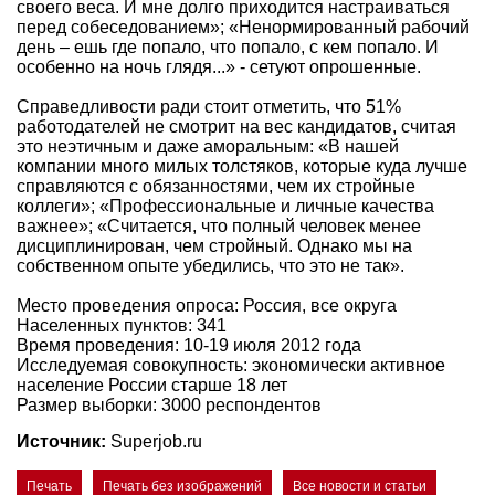
своего веса. И мне долго приходится настраиваться
перед собеседованием»; «Ненормированный рабочий
день – ешь где попало, что попало, с кем попало. И
особенно на ночь глядя...» - сетуют опрошенные.
Справедливости ради стоит отметить, что 51%
работодателей не смотрит на вес кандидатов, считая
это неэтичным и даже аморальным: «В нашей
компании много милых толстяков, которые куда лучше
справляются с обязанностями, чем их стройные
коллеги»; «Профессиональные и личные качества
важнее»; «Считается, что полный человек менее
дисциплинирован, чем стройный. Однако мы на
собственном опыте убедились, что это не так».
Место проведения опроса: Россия, все округа
Населенных пунктов: 341
Время проведения: 10-19 июля 2012 года
Исследуемая совокупность: экономически активное
население России старше 18 лет
Размер выборки: 3000 респондентов
Источник:
Superjob.ru
Печать
Печать без изображений
Все новости и статьи