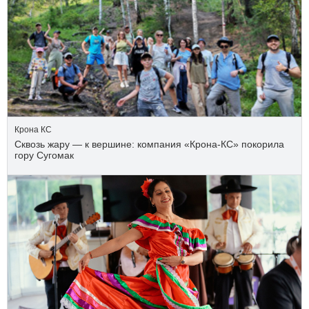
Крона КС
Сквозь жару — к вершине: компания «Крона‑КС» покорила
гору Сугомак