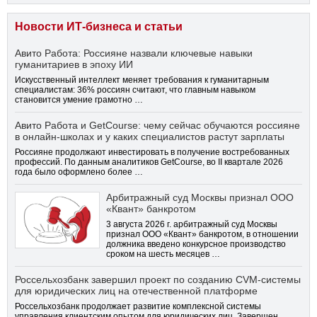
Новости ИТ-бизнеса и статьи
Авито Работа: Россияне назвали ключевые навыки
гуманитариев в эпоху ИИ
Искусственный интеллект меняет требования к гуманитарным
специалистам: 36% россиян считают, что главным навыком
становится умение грамотно …
Авито Работа и GetCourse: чему сейчас обучаются россияне
в онлайн-школах и у каких специалистов растут зарплаты
Россияне продолжают инвестировать в получение востребованных
профессий. По данным аналитиков GetCourse, во II квартале 2026
года было оформлено более …
Арбитражный суд Москвы признал ООО
«Квант» банкротом
3 августа 2026 г. арбитражный суд Москвы
признал ООО «Квант» банкротом, в отношении
должника введено конкурсное производство
сроком на шесть месяцев …
Россельхозбанк завершил проект по созданию CVM-системы
для юридических лиц на отечественной платформе
Россельхозбанк продолжает развитие комплексной системы
управления клиентским опытом для юридических лиц. Завершен