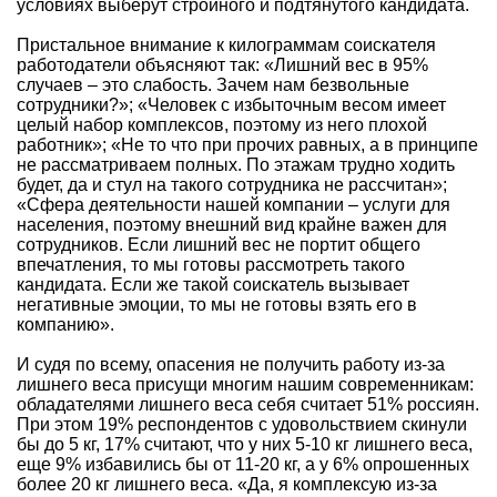
условиях выберут стройного и подтянутого кандидата.
Пристальное внимание к килограммам соискателя
работодатели объясняют так: «Лишний вес в 95%
случаев – это слабость. Зачем нам безвольные
сотрудники?»; «Человек с избыточным весом имеет
целый набор комплексов, поэтому из него плохой
работник»; «Не то что при прочих равных, а в принципе
не рассматриваем полных. По этажам трудно ходить
будет, да и стул на такого сотрудника не рассчитан»;
«Сфера деятельности нашей компании – услуги для
населения, поэтому внешний вид крайне важен для
сотрудников. Если лишний вес не портит общего
впечатления, то мы готовы рассмотреть такого
кандидата. Если же такой соискатель вызывает
негативные эмоции, то мы не готовы взять его в
компанию».
И судя по всему, опасения не получить работу из-за
лишнего веса присущи многим нашим современникам:
обладателями лишнего веса себя считает 51% россиян.
При этом 19% респондентов с удовольствием скинули
бы до 5 кг, 17% считают, что у них 5-10 кг лишнего веса,
еще 9% избавились бы от 11-20 кг, а у 6% опрошенных
более 20 кг лишнего веса. «Да, я комплексую из-за