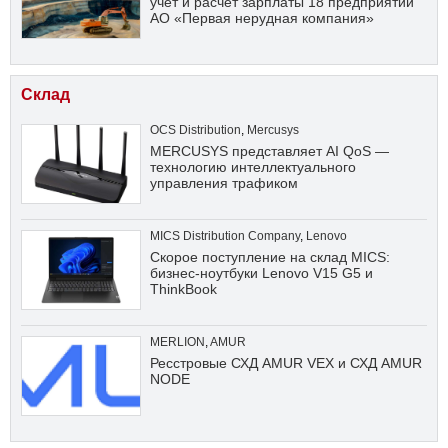
учет и расчет зарплаты 18 предприятий
АО «Первая нерудная компания»
Склад
OCS Distribution
,
Mercusys
MERCUSYS представляет AI QoS —
технологию интеллектуального
управления трафиком
MICS Distribution Company
,
Lenovo
Скорое поступление на склад MICS:
бизнес-ноутбуки Lenovo V15 G5 и
ThinkBook
MERLION
,
AMUR
Ресстровые СХД AMUR VEX и СХД AMUR
NODE