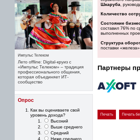
Шкаруба
, руково
Количество сотр
Состояние бизнес
составил 76% по с
выполненных прое
Структура оборот
поставки «железа»
Импульс Телеком
Лето offline: Digital-круиз с
Партнеры пр
«Импульс Телеком» – традиция
профессионального общения,
которая объединяет ИТ-
сообщество
Опрос
Как вы оцениваете свой
Печать
Печать б
уровень дохода?
Высокий
Выше среднего
Средний
Ниже среднего