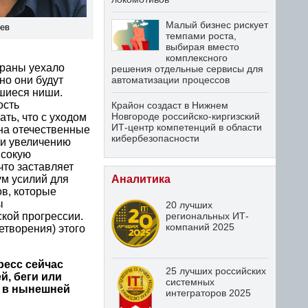
Малый бизнес рискует
ев
темпами роста,
выбирая вместо
комплексного
траны уехало
решения отдельные сервисы для
автоматизации процессов
но они будут
вшиеся ниши.
ость
Крайон создаст в Нижнем
Новгороде российско-киргизский
ать, что с уходом
ИТ-центр компетенций в области
на отечественные
кибербезопасности
 и увеличению
ысокую
что заставляет
Аналитика
ум усилий для
в, которые
ы
20 лучших
региональных ИТ-
ской прогрессии.
компаний 2025
етворения) этого
ресс сейчас
25 лучших российских
й, беги или
системных
м в нынешней
интеграторов 2025