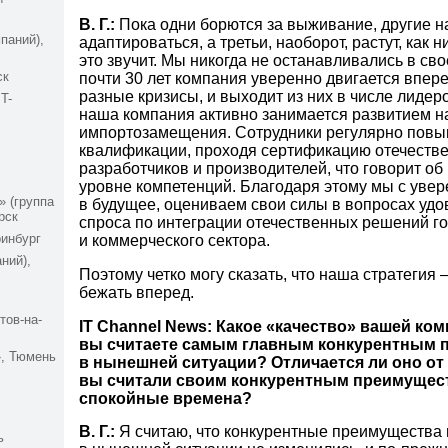
В. Г.:
Пока одни борются за выживание, другие н
паний),
адаптироваться, а третьи, наоборот, растут, как 
это звучит. Мы никогда не останавливались в св
ск
почти 30 лет компания уверенно двигается впер
разные кризисы, и выходит из них в числе лидеро
T-
наша компания активно занимается развитием 
импортозамещения. Сотрудники регулярно пов
квалификации, проходя сертификацию отечеств
разработчиков и производителей, что говорит об
уровне компетенций. Благодаря этому мы с уве
 (группа
в будущее, оцениваем свои силы в вопросах уд
рск
спроса по интеграции отечественных решений г
инбург
и коммерческого сектора.
ний),
Поэтому четко могу сказать, что наша стратегия
бежать вперед.
тов-на-
IT Channel News: Какое «качество» вашей ко
вы считаете самым главным конкурентным
», Тюмень
в нынешней ситуации? Отличается ли оно от 
вы считали своим конкурентным преимущес
спокойные времена?
В. Г.:
Я считаю, что конкурентные преимущества
ь