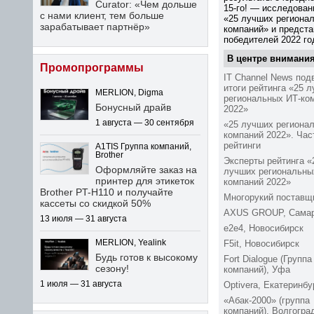
Curator: «Чем дольше
15-го!
— исследован
с нами клиент, тем больше
«25 лучших региона
зарабатывает партнёр»
компаний» и предст
победителей 2022 го
В центре внимани
Промопрограммы
IT Channel News под
итоги рейтинга «25 
MERLION, Digma
региональных ИТ-ко
Бонусный драйв
2022»
1 августа — 30 сентября
«25 лучших региона
компаний 2022». Час
рейтинги
A1TIS Группа компаний,
Brother
Эксперты рейтинга «
Оформляйте заказ на
лучших региональны
принтер для этикеток
компаний 2022»
Brother PT-H110 и получайте
Многорукий поставщ
кассеты со скидкой 50%
AXUS GROUP, Сама
13 июля — 31 августа
e2e4, Новосибирск
MERLION, Yealink
F5it, Новосибирск
Будь готов к высокому
Fort Dialogue (Группа
сезону!
компаний), Уфа
1 июля — 31 августа
Optivera, Екатеринбу
«Абак-2000» (группа
компаний), Волгогра