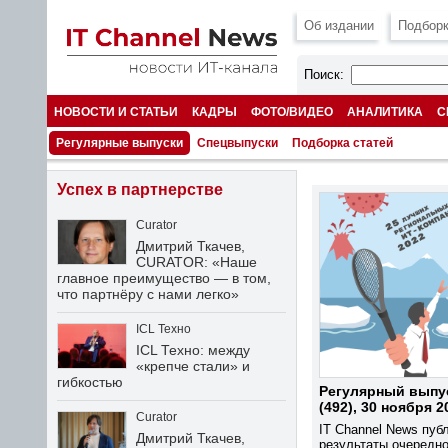
Об издании
Подборк
Поиск:
НОВОСТИ И СТАТЬИ
КАДРЫ
ФОТО/ВИДЕО
АНАЛИТИКА
С
НОМЕРА
Регулярные выпуски
Спецвыпуски
Подборка статей
Успех в партнерстве
Curator
Дмитрий Ткачев,
CURATOR: «Наше
главное преимущество — в том,
что партнёру с нами легко»
ICL Техно
ICL Техно: между
«крепче стали» и
гибкостью
Регулярный выпу
(492), 30 ноября 2
Curator
IT Channel News пуб
Дмитрий Ткачев,
результаты очередн