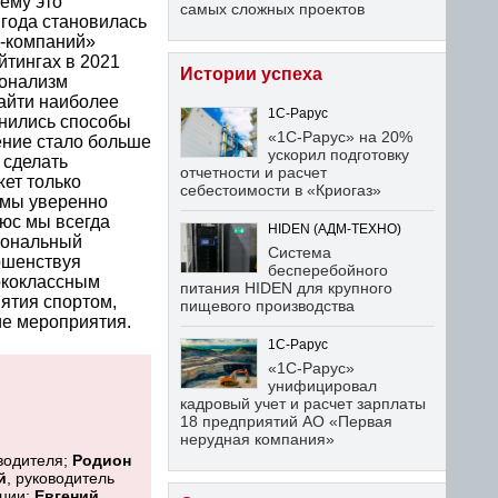
ему это
самых сложных проектов
 года становилась
Т-компаний»
йтингах в 2021
Истории успеха
ионализм
найти наиболее
1С-Рарус
нились способы
«1С-Рарус» на 20%
ение стало больше
ускорил подготовку
 сделать
отчетности и расчет
жет только
себестоимости в «Криогаз»
 мы уверенно
люс мы всегда
HIDEN (АДМ-ТЕХНО)
иональный
Система
ершенствуя
бесперебойного
ококлассным
питания HIDEN для крупного
нятия спортом,
пищевого производства
ие мероприятия.
1С-Рарус
«1С-Рарус»
унифицировал
кадровый учет и расчет зарплаты
18 предприятий АО «Первая
нерудная компания»
оводителя;
Родион
й
, руководитель
ации;
Евгений