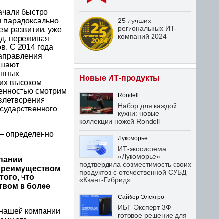
ачали быстро
ни парадоксально
25 лучших
региональных ИТ-
оем развитии, уже
компаний 2024
ед, переживая
в. С 2014 года
направления
ышают
енных
Новые ИТ-продукты
 их высоком
ренностью смотрим
Röndell
овлетворения
Набор для каждой
осударственного
кухни: новые
коллекции ножей Rondell
 — определенно
Лукоморье
ИТ-экосистема
«Лукоморье»
мпании
подтвердила совместимость своих
 преимуществом
продуктов с отечественной СУБД
того, что
«Квант-Гибрид»
твом в более
Сайбер Электро
ИБП Эксперт 3Ф –
 нашей компании
готовое решение для