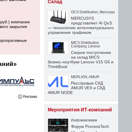
Склад
OCS Distribution
,
Mercusys
MERCUSYS
в руб.) компании
представляет AI QoS
вого закрытия
— технологию интеллектуального
управления трафиком
корпоративные
MICS Distribution
Company
,
Lenovo
Скорое поступление
на склад MICS:
бизнес-ноутбуки Lenovo V15 G5 и
аний»
ThinkBook
MERLION
,
AMUR
Ресстровые СХД
AMUR VEX и СХД
AMUR NODE
Реклама
Мероприятия ИТ-компаний
Инфомаксимум
Форум ProcessTech