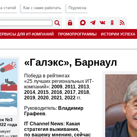
а статей
Как с нами работать
Подписка
ЕРВИСЫ ДЛЯ ИТ-КОМПАНИЙ
ПРОМОПРОГРАММЫ
ИСТОРИИ УСПЕХА
«Галэкс», Барнаул
Победа в рейтингах
«25 лучших региональных ИТ-
компаний»:
2009
,
2011
,
2013
,
2014
,
2015
,
2016
,
2017
,
2018
,
2019
,
2020
,
2021
,
2022
гг.
Руководитель:
Владимир
Графеев
.
ск №3
IT Channel News: Какая
022 года
стратегия выживания,
ликует
по вашему мнению, сейчас
ого — уже