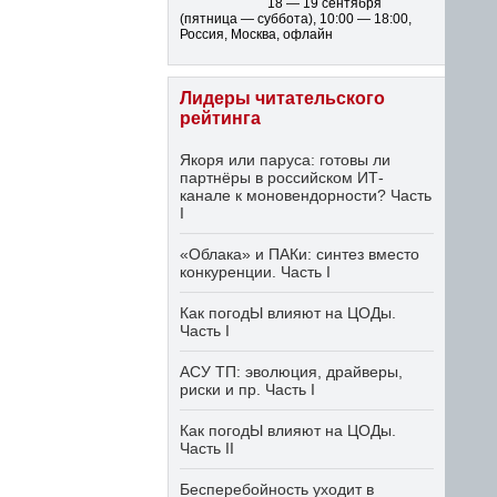
18 — 19 сентября
(пятница — суббота)
,
10:00 — 18:00
,
Россия, Москва, офлайн
Лидеры читательского
рейтинга
Якоря или паруса: готовы ли
партнёры в российском ИТ-
канале к моновендорности? Часть
I
«Облака» и ПАКи: синтез вместо
конкуренции. Часть I
Как погодЫ влияют на ЦОДы.
Часть I
АСУ ТП: эволюция, драйверы,
риски и пр. Часть I
Как погодЫ влияют на ЦОДы.
Часть II
Бесперебойность уходит в