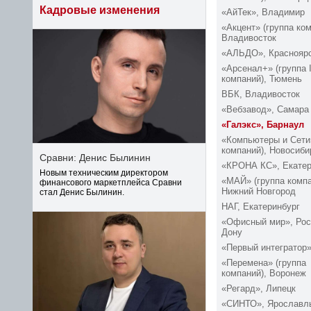
Кадровые изменения
«АйТек», Владимир
«Акцент» (группа ком
Владивосток
«АЛЬДО», Краснояр
«Арсенал+» (группа I
компаний), Тюмень
ВБК, Владивосток
«Вебзавод», Самара
«Галэкс», Барнаул
«Компьютеры и Сети»
компаний), Новосиби
Сравни: Денис Былинин
«КРОНА КС», Екатер
Новым техническим директором
«МАЙ» (группа компа
финансового маркетплейса Сравни
Нижний Новгород
стал Денис Былинин.
НАГ, Екатеринбург
«Офисный мир», Рос
Дону
«Первый интегратор
«Перемена» (группа
компаний), Воронеж
«Регард», Липецк
«СИНТО», Ярославл