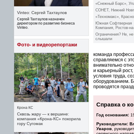
«Снежный Барс», Ул
СОНЕТ, Нижний Нов
Vinteo: Сергей Тахтаулов
«Техномакс», Красно
Сергей Тахтаулов назначен
Южная Софтверная
директором по развитию бизнеса
Vinteo.
Компания, Ростов-на
Ограничения? Не, не
слышали
Фото- и видеорепортажи
команда професси
справляемся с эт
внимательно отно
и карьерный рост
условия труда, с
оборудованием. Б
проводятся празд
Справка о к
Крона КС
Сквозь жару — к вершине:
Год основания:
19
компания «Крона‑КС» покорила
гору Сугомак
Руководители:
В
Уваров
, руководи
сервисного напра