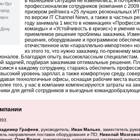
в нынешней ситуации не изменились, и по-прежн
ан-Удэ
профессионализм сотрудников (компания с 2009
город
призером рейтинга «25 лучших региональных И
по версии IT Channel News, а также в частных ре
ярск
году занимала 1 место в номинациях «Професс
команды» и «Устойчивость в кризис») и умение 
-Дону
приемлемое решение проблемы заказчика. Изме
решения, оборудование и программное обеспеч
отечественное или «параллельно-импортное» но
из этого то, что нужно заказчику, по-прежнему мо
оналов. Благодаря опыту, высококлассным специалистам,
ой задачей, подбирая заказчикам оптимальные решения. П
симся к каждому сотруднику, стараясь обеспечить професс
, высокий уровень зарплат, а также комфортную среду, сов
оздавая технологичные офисы, оснащая рабочие места выс
олее того, у нас в компании компенсируются затраты на за
ники для детей сотрудников и выездные командообразующ
омпании
93.
ладимир Графеев
, руководитель;
Иван Малько
, заместитель рук
тель направления поставок оборудования и ПО;
Николай Мозгово
вления;
Олег Валов
, руководитель направления системной интегр