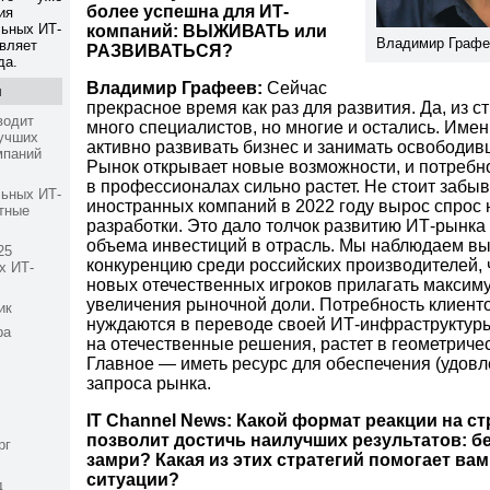
более успешна для ИТ-
ия
льных ИТ-
компаний: ВЫЖИВАТЬ или
Владимир Графе
авляет
РАЗВИВАТЬСЯ?
да.
Владимир Графеев:
Сейчас
я
прекрасное время как раз для развития. Да, из с
водит
много специалистов, но многие и остались. Имен
лучших
активно развивать бизнес и занимать освободи
мпаний
Рынок открывает новые возможности, и потребн
в профессионалах сильно растет. Не стоит забыв
льных ИТ-
иностранных компаний в 2022 году вырос спрос 
тные
разработки. Это дало толчок развитию ИТ-рынка
объема инвестиций в отрасль. Мы наблюдаем в
25
конкуренцию среди российских производителей, 
х ИТ-
новых отечественных игроков прилагать максим
увеличения рыночной доли. Потребность клиенто
ик
нуждаются в переводе своей ИТ-инфраструктур
ра
на отечественные решения, растет в геометриче
Главное — иметь ресурс для обеспечения (удовл
запроса рынка.
IT Channel News: Какой формат реакции на ст
позволит достичь наилучших результатов: бе
рг
замри? Какая из этих стратегий помогает ва
ситуации?
д