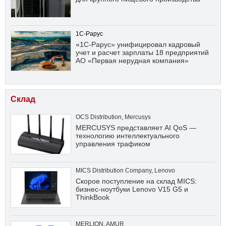
1С-Рарус
«1С-Рарус» унифицировал кадровый
учет и расчет зарплаты 18 предприятий
АО «Первая нерудная компания»
Склад
OCS Distribution
,
Mercusys
MERCUSYS представляет AI QoS —
технологию интеллектуального
управления трафиком
MICS Distribution Company
,
Lenovo
Скорое поступление на склад MICS:
бизнес-ноутбуки Lenovo V15 G5 и
ThinkBook
MERLION
,
AMUR