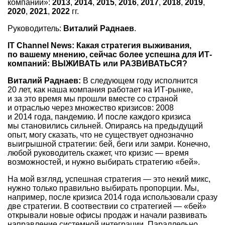
компаний»:
2013
,
2014
,
2015
,
2016
,
2017
,
2018
,
2019
,
2020
,
2021
,
2022
гг.
Руководитель:
Виталий Раднаев
.
IT Channel News: Какая стратегия выживания,
по вашему мнению, сейчас более успешна для ИТ-
компаний: ВЫЖИВАТЬ или РАЗВИВАТЬСЯ?
Виталий Раднаев:
В следующем году исполнится
20 лет, как наша компания работает на ИТ-рынке,
и за это время мы прошли вместе со страной
и отраслью через множество кризисов: 2008
и 2014 года, пандемию. И после каждого кризиса
мы становились сильней. Опираясь на предыдущий
опыт, могу сказать, что не существует однозначно
выигрышной стратегии: бей, беги или замри. Конечно,
любой руководитель скажет, что кризис — время
возможностей, и нужно выбирать стратегию «бей».
На мой взгляд, успешная стратегия — это некий микс,
нужно только правильно выбирать пропорции. Мы,
например, после кризиса 2014 года использовали сразу
две стратегии. В соотвествии со стратегией — «бей»
открывали новые офисы продаж и начали развивать
направление системной интеграции. Параллельно,