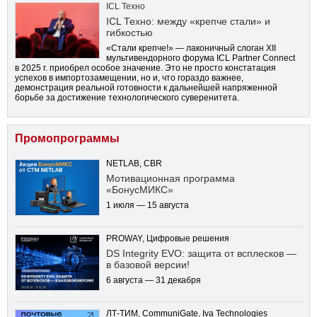
ICL Техно
ICL Техно: между «крепче стали» и
гибкостью
«Стали крепче!» — лаконичный слоган XII
мультивендорного форума ICL Partner Connect
в 2025 г. приобрел особое значение. Это не просто констатация
успехов в импортозамещении, но и, что гораздо важнее,
демонстрация реальной готовности к дальнейшей напряженной
борьбе за достижение технологического суверенитета.
Промопрограммы
NETLAB, CBR
Мотивационная программа
«БонусМИКС»
1 июля — 15 августа
PROWAY, Цифровые решения
DS Integrity EVO: защита от всплесков —
в базовой версии!
6 августа — 31 декабря
ЛТ-ТИМ, CommuniGate, Iva Technologies