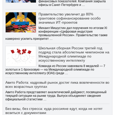
финансовых показателей. Компания закрыла
офисы в Санкт-Петербурге и …
Правительство увеличит до 80%
грантовое софинансирование особо
значимых ИТ-проектов
Михаил Мишустин дал поручения по итогам XI
конференции «Цифровая индустрия
промышленной России». Правительство также
намерено усилить приоритет …
Школьная сборная России третий год
подряд стала абсолютным чемпионом на
Международной олимпиаде по
искусственному интеллекту
Команда из России завоевала 8 медалей — 7
золотых и 1 бронзовую — на Международной олимпиаде по
искусственному интеллекту (IOAI) среди …
Авито Работа: кадровый рынок достиг пика вовлеченности во
всех возрастных группах
Авито Работа представляет аналитический дайджест, посвященный
текущей ситуации на рынке труда. Выпуск объединяет сведения
официальной статистики …
Без визы, без стресса: куда россияне едут, когда не хотят
возиться с документами