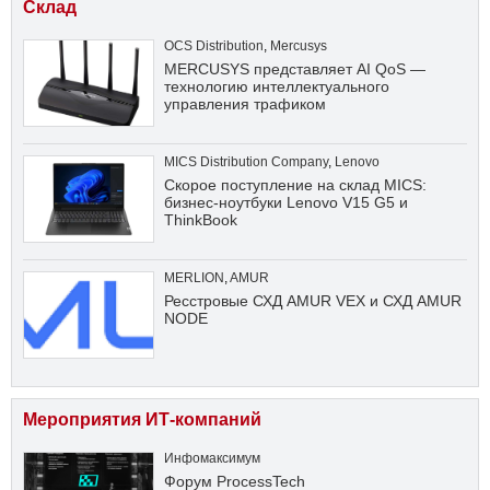
Склад
OCS Distribution
,
Mercusys
MERCUSYS представляет AI QoS —
технологию интеллектуального
управления трафиком
MICS Distribution Company
,
Lenovo
Скорое поступление на склад MICS:
бизнес-ноутбуки Lenovo V15 G5 и
ThinkBook
MERLION
,
AMUR
Ресстровые СХД AMUR VEX и СХД AMUR
NODE
Мероприятия ИТ-компаний
Инфомаксимум
Форум ProcessTech