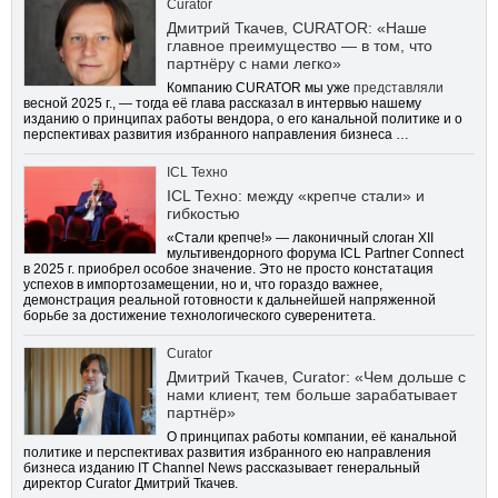
Curator
Дмитрий Ткачев, CURATOR: «Наше
главное преимущество — в том, что
партнёру с нами легко»
Компанию CURATOR мы уже
представляли
весной 2025 г., — тогда её глава рассказал в интервью нашему
изданию о принципах работы вендора, о его канальной политике и о
перспективах развития избранного направления бизнеса …
ICL Техно
ICL Техно: между «крепче стали» и
гибкостью
«Стали крепче!» — лаконичный слоган XII
мультивендорного форума ICL Partner Connect
в 2025 г. приобрел особое значение. Это не просто констатация
успехов в импортозамещении, но и, что гораздо важнее,
демонстрация реальной готовности к дальнейшей напряженной
борьбе за достижение технологического суверенитета.
Curator
Дмитрий Ткачев, Curator: «Чем дольше с
нами клиент, тем больше зарабатывает
партнёр»
О принципах работы компании, её канальной
политике и перспективах развития избранного ею направления
бизнеса изданию IT Channel News рассказывает генеральный
директор Curator Дмитрий Ткачев.