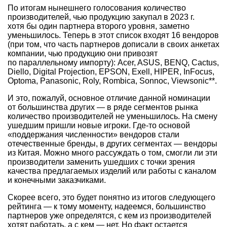
По итогам нынешнего голосования количество
производителей, чью продукцию закупал в 2023 г.
хотя бы один партнера второго уровня, заметно
уменьшилось. Теперь в этот список входят 16 вендоров
(при том, что часть партнеров дописали в своих анкетах
компании, чью продукцию они привозят
по параллельному импорту): Acer, ASUS, BENQ, Cactus,
Diello, Digital Projection, EPSON, Exell, HIPER, InFocus,
Optoma, Panasonic, Roly, Rombica, Sonnoc, Viewsonic**.
И это, пожалуй, основное отличие данной номинации
от большинства других — в ряде сегментов рынка
количество производителей не уменьшилось. На смену
ушедшим пришли новые игроки. Где-то основой
«поддержания численности» вендоров стали
отечественные бренды, в других сегментах — вендоры
из Китая. Можно много рассуждать о том, смогли ли эти
производители заменить ушедших с точки зрения
качества предлагаемых изделий или работы с каналом
и конечными заказчиками.
Скорее всего, это будет понятно из итогов следующего
рейтинга — к тому моменту, надеемся, большинство
партнеров уже определятся, с кем из производителей
хотят работать, а с кем — нет. Но факт остается