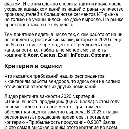
фактом. И с этим сложно спорить: так или иначе после
ухода западных компаний из нашей страны количество
производителей в большинстве сегментов ИТ-рынка
не только не уменьшилось, но даже выросло. На рынке
проекторов такого не случилось.
Тем приятнее видеть в числе тех, с кем работают наши
респонденты, российские марки, которых в 2020 г. еще
не было в списке претендентов. Преодолеть порог
канальности, т.е. набрать не менее смогли пять
компаний:
Acer
,
Cactus
,
Exell
,
InFocus
,
Optoma
*.
Критерии и оценки
Что касается требований наших респондентов
к критериям работы вендоров, то здесь они не сильно
отличаются от коллег из других номинаций.
Лидер рейтинга важности 2020 г. критерий
«Прибыльность продукции» (0,873 балла) в этом году
переместился на второе место. При этом его
абсолютная оценка заметно выросла. В 2023 г. наши
респонденты, продающие проекторы, поставили
критерию «Прибыльность продукции» 0,9087 балла.
И это самая высокая оценка этого критерия во всем