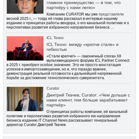
главное преимущество — в том, что
партнёру с нами легко»
Компанию CURATOR мы уже
представляли
весной 2025 г., — тогда её глава рассказал в интервью нашему
изданию о принципах работы вендора, о его канальной политике и о
перспективах развития избранного направления бизнеса …
ICL Техно
ICL Техно: между «крепче стали» и
гибкостью
«Стали крепче!» — лаконичный слоган XII
мультивендорного форума ICL Partner Connect
в 2025 г. приобрел особое значение. Это не просто констатация
успехов в импортозамещении, но и, что гораздо важнее,
демонстрация реальной готовности к дальнейшей напряженной
борьбе за достижение технологического суверенитета.
Curator
Дмитрий Ткачев, Curator: «Чем дольше с
нами клиент, тем больше зарабатывает
партнёр»
О принципах работы компании, её канальной
политике и перспективах развития избранного ею направления
бизнеса изданию IT Channel News рассказывает генеральный
директор Curator Дмитрий Ткачев.