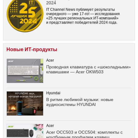
2024
IT Channel News публикует результаты
очередного — уже
17-го!
— исследования
«25 лучших региональных ИТ-компаний»
и представляет победителей 2024 года.
Новые ИТ-продукты
Acer
Проводная клавиатура с «шоколадными»
клавишами — Acer OKW503
Hyundai
В ритме любимой музыки: новые
аудиосистемы HYUNDAI
Acer
Acer OCC503 и OCC504: комплекты с
ноутбучным профилем клавиш