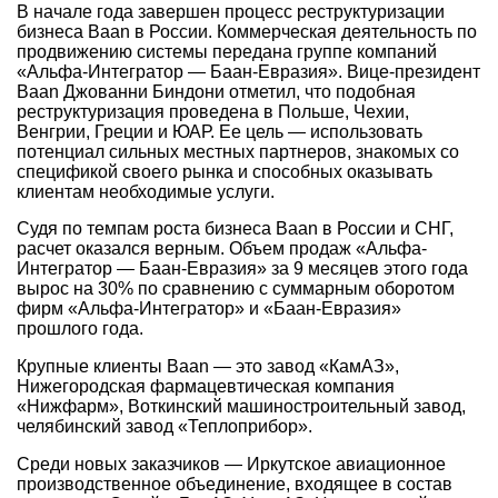
В начале года завершен процесс реструктуризации
бизнеса Baan в России. Коммерческая деятельность по
продвижению системы передана группе компаний
«Альфа-Интегратор — Баан-Евразия». Вице-президент
Baan Джованни Биндони отметил, что подобная
реструктуризация проведена в Польше, Чехии,
Венгрии, Греции и ЮАР. Ее цель — использовать
потенциал сильных местных партнеров, знакомых со
спецификой своего рынка и способных оказывать
клиентам необходимые услуги.
Судя по темпам роста бизнеса Baan в России и СНГ,
расчет оказался верным. Объем продаж «Альфа-
Интегратор — Баан-Евразия» за 9 месяцев этого года
вырос на 30% по сравнению с суммарным оборотом
фирм «Альфа-Интегратор» и «Баан-Евразия»
прошлого года.
Крупные клиенты Baan — это завод «КамАЗ»,
Нижегородская фармацевтическая компания
«Нижфарм», Воткинский машиностроительный завод,
челябинский завод «Теплоприбор».
Среди новых заказчиков — Иркутское авиационное
производственное объединение, входящее в состав