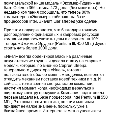
покупательской нише модель «Эксимер-Гудвин» на
базе Celeron 366 стоила 473 долл. (без монитора). Но
недавно компания сообщила, что теперь 80%
компьютеров «Эксимер» собирают на базе
процессоров Intel. Значит, шаг вперед уже сделан.
При этом подчеркивается, что благодаря точному
распределению финансовых и кадровых ресурсов
компании удалось снизить цены в среднем на 10%.
Теперь «Эксимер-Эрудит» (Pentium III, 450 МГц) ,будет
стоить чуть более 1000 долл.
«Инел» всегда ориентировалась на различные
покупательские группы и делала ставку на старшие
модели, которые, по мнению Сергея Швеца,
генерального директора «Инел», готовят
пользователей к более мощным моделям, позволяют
отладить механизм поставок новой техники и т. д. И
сейчас, с точки зрения специалистов компании,
наступил момент, когда необходимо вернуться к
широкому спектру продукции. Компания подготовила
первые модели на базе процессора Intel Pentium III 550
МГц. Это пока почти экзотика, но этим машинам
придают немалое значение, поскольку уже в
ближайшее время в Интернете заметно увеличатся