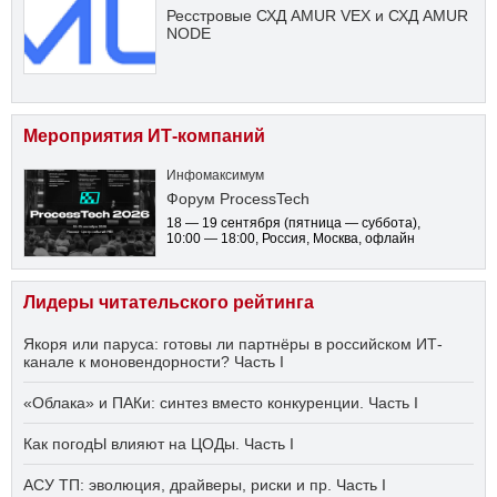
Ресстровые СХД AMUR VEX и СХД AMUR
NODE
Мероприятия ИТ-компаний
Инфомаксимум
Форум ProcessTech
18 — 19 сентября
(пятница — суббота)
,
10:00 — 18:00
, Россия, Москва, офлайн
Лидеры читательского рейтинга
Якоря или паруса: готовы ли партнёры в российском ИТ-
канале к моновендорности? Часть I
«Облака» и ПАКи: синтез вместо конкуренции. Часть I
Как погодЫ влияют на ЦОДы. Часть I
АСУ ТП: эволюция, драйверы, риски и пр. Часть I