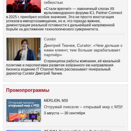
гибкостью
«Стали крепче!» — лаконичный слоган XII
мультивендорного форума ICL Partner Connect
в 2025 г. приобрел особое значение. Это не просто констатация
успехов в импортозамещении, но и, что гораздо важнее,
демонстрация реальной готовности к дальнейшей напряженной
борьбе за достижение технологического суверенитета.
Curator
Дмитрий Ткачев, Curator: «Чем дольше с
нами клиент, тем больше зарабатывает
партнёр»
О принципах работы компании, её канальной
политике и перспективах развития избранного ею направления
бизнеса изданию IT Channel News рассказывает генеральный
директор Curator Дмитрий Ткачев.
Промопрограммы
MERLION, MSI
Отгружай пиксели – открывай мир с MSI!
3 августа — 30 сентября