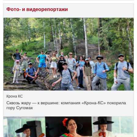
Фото- и видеорепортажи
Крона КС
Сквозь жару — к вершине: компания «Крона‑КС» покорила
гору Сугомак