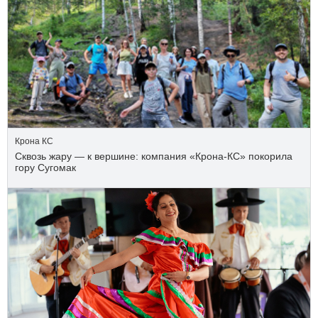
Крона КС
Сквозь жару — к вершине: компания «Крона‑КС» покорила
гору Сугомак