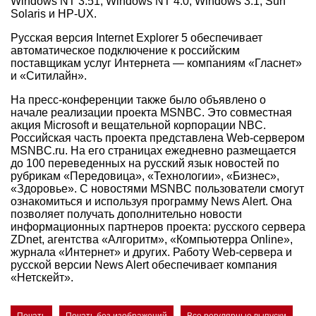
Windows NT 3.51, Windows NT 4.0, Windows 3.1, Sun
Solaris и HP-UX.
Русская версия Internet Explorer 5 обеспечивает
автоматическое подключение к российским
поставщикам услуг Интернета — компаниям «Гласнет»
и «Ситилайн».
На пресс-конференции также было объявлено о
начале реализации проекта MSNBC. Это совместная
акция Microsoft и вещательной корпорации NBC.
Российская часть проекта представлена Web-сервером
MSNBC.ru. На его страницах ежедневно размещается
до 100 переведенных на русский язык новостей по
рубрикам «Передовица», «Технологии», «Бизнес»,
«Здоровье». С новостями MSNBC пользователи смогут
ознакомиться и используя программу News Alert. Она
позволяет получать дополнительно новости
информационных партнеров проекта: русского сервера
ZDnet, агентства «Алгоритм», «Компьютерра Online»,
журнала «Интернет» и других. Работу Web-сервера и
русской версии News Alert обеспечивает компания
«Нетскейт».