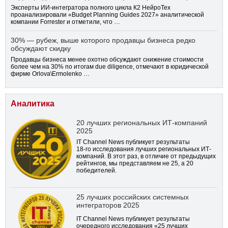
Эксперты ИИ-интегратора полного цикла К2 НейроТех
проанализировали «Budget Planning Guides 2027» аналитической
компании Forrester и отметили, что …
30% — рубеж, выше которого продавцы бизнеса редко
обсуждают скидку
Продавцы бизнеса менее охотно обсуждают снижение стоимости
более чем на 30% по итогам due diligence, отмечают в юридической
фирме Orlova\Ermolenko …
Аналитика
20 лучших региональных ИТ-компаний
2025
IT Channel News публикует результаты
18-го
исследования лучших региональных ИТ-
компаний. В этот раз, в отличие от предыдущих
рейтингов, мы представляем не 25, а 20
победителей.
25 лучших российских системных
интеграторов 2025
IT Channel News публикует результаты
очередного исследования «25 лучших