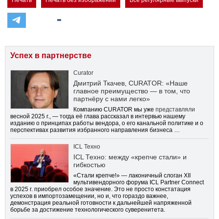
Печать
Печать без изображений
Все регулярные выпуски
Успех в партнерстве
Curator
Дмитрий Ткачев, CURATOR: «Наше
главное преимущество — в том, что
партнёру с нами легко»
Компанию CURATOR мы уже
представляли
весной 2025 г., — тогда её глава рассказал в интервью нашему
изданию о принципах работы вендора, о его канальной политике и о
перспективах развития избранного направления бизнеса …
ICL Техно
ICL Техно: между «крепче стали» и
гибкостью
«Стали крепче!» — лаконичный слоган XII
мультивендорного форума ICL Partner Connect
в 2025 г. приобрел особое значение. Это не просто констатация
успехов в импортозамещении, но и, что гораздо важнее,
демонстрация реальной готовности к дальнейшей напряженной
борьбе за достижение технологического суверенитета.