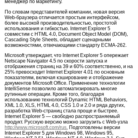
менеджер по маркетингу.
По словам представителей компании, новая версия
Web-браузера отличается простым интерфейсом,
более высокой производительностью, простотой
использования и гибкостью. Internet Explorer 5
совместим с HTML 4.0, Document Object Model (DOM),
Cascading Style Sheets, обладает сценарными
возможностями, отвечающими стандарту ECMA-262.
Microsoft утверждает, что Internet Explorer 5 опережает
Netscape Navigator 4.5 по скорости запуска и
отображения страниц на 39 и 60% соответственно, и на
25% превосходит Internet Explorer 4.01 по основным
показателям, включая кэширование и отображение
документов Microsoft Office. Применение технологии
IntelliSense позволило автоматизировать многие
рутинные операции. Кроме того, благодаря
использованию технологий Dynamic HTML Behaviors,
XML 1.0, XLS, HTML 4.0, CSS 1.0 и 2.0 и ряда других,
разработка Web-страниц стала проще и быстрее.
Internet Explorer 5 — свободно распространяемый
продукт. Русскую версию можно загрузить с Web-узла
http://www.microsoft.com/rus.
Подготовлены версии
Internet Explorer 5 для Windows 98, Windows 95,