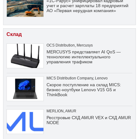
«1С-Рарус» унифицировал кадровый
учет и расчет зарплаты 18 предприятий
АО «Первая нерудная компания»
Склад
OCS Distribution
,
Mercusys
MERCUSYS представляет AI QoS —
технологию интеллектуального
управления трафиком
MICS Distribution Company
,
Lenovo
Скорое поступление на склад MICS:
бизнес-ноутбуки Lenovo V15 G5 и
ThinkBook
MERLION
,
AMUR
Ресстровые СХД AMUR VEX и СХД AMUR
NODE