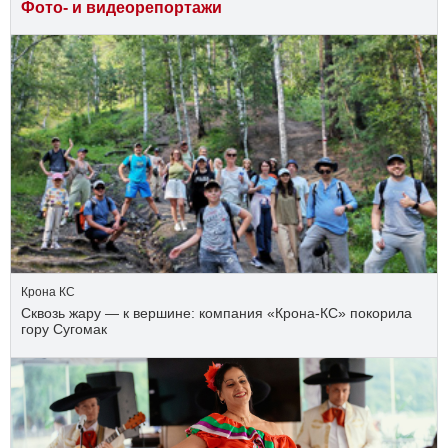
Фото- и видеорепортажи
Крона КС
Сквозь жару — к вершине: компания «Крона‑КС» покорила
гору Сугомак