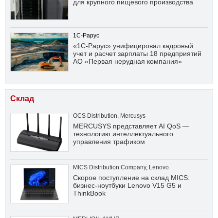
для крупного пищевого производства
1С-Рарус
«1С-Рарус» унифицировал кадровый
учет и расчет зарплаты 18 предприятий
АО «Первая нерудная компания»
Склад
OCS Distribution
,
Mercusys
MERCUSYS представляет AI QoS —
технологию интеллектуального
управления трафиком
MICS Distribution Company
,
Lenovo
Скорое поступление на склад MICS:
бизнес-ноутбуки Lenovo V15 G5 и
ThinkBook