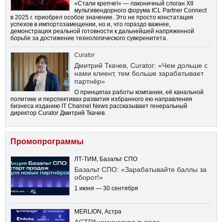
«Стали крепче!» — лаконичный слоган XII
мультивендорного форума ICL Partner Connect
в 2025 г. приобрел особое значение. Это не просто констатация
успехов в импортозамещении, но и, что гораздо важнее,
демонстрация реальной готовности к дальнейшей напряженной
борьбе за достижение технологического суверенитета.
Curator
Дмитрий Ткачев, Curator: «Чем дольше с
нами клиент, тем больше зарабатывает
партнёр»
О принципах работы компании, её канальной
политике и перспективах развития избранного ею направления
бизнеса изданию IT Channel News рассказывает генеральный
директор Curator Дмитрий Ткачев.
Промопрограммы
ЛТ-ТИМ, Базальт СПО
Базальт СПО: «Зарабатывайте баллы за
оборот!»
1 июня — 30 сентября
MERLION, Астра
АСТРАномическая выгода