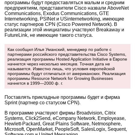
программы будут предоставляться малым и средним
предприятиям, представители Cisco назвали AboveNet
Communications, Exodus Communications, GTE
Internetworking, PSINet и USinternetworking, имеющие
статус партнеров CPN (Cisco Powered Network). В
реализации этой инициативы участвуют Breakaway и
FutureLink, не имеющие такого статуса.
Как сообщил Илья Уманский, менеджер по работе с
партнерами российского представительства Cisco Systems,
реализация программы Hosted Application Initiative в Европе
начнется через несколько месяцев. Точная дата не
называется. Известно лишь, что условия европейской
программы будут отличаться от американских. Реализация
программы Resource Network for Growing Businesses
начнется в 1999—2000 ф. г.
Поставлять прикладные программы будет и фирма
Sprint (партнер со статусом CPN).
В программе участвуют фирмы Broadvision, Citrix
Systems, Click2Send, eCompany Network, Employease,
Hewlett-Packard, Great Plains Software, Netmosphere,
Microsoft, OpenMarket, PeopleSoft, SalesLogix, Sequent,
Software.com и United Messaging.