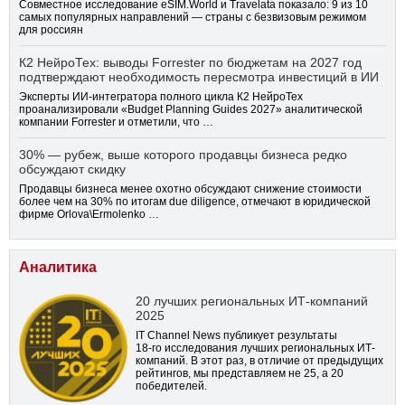
Совместное исследование eSIM.World и Travelata показало: 9 из 10
самых популярных направлений — страны с безвизовым режимом
для россиян
К2 НейроТех: выводы Forrester по бюджетам на 2027 год
подтверждают необходимость пересмотра инвестиций в ИИ
Эксперты ИИ-интегратора полного цикла К2 НейроТех
проанализировали «Budget Planning Guides 2027» аналитической
компании Forrester и отметили, что …
30% — рубеж, выше которого продавцы бизнеса редко
обсуждают скидку
Продавцы бизнеса менее охотно обсуждают снижение стоимости
более чем на 30% по итогам due diligence, отмечают в юридической
фирме Orlova\Ermolenko …
Аналитика
20 лучших региональных ИТ-компаний
2025
IT Channel News публикует результаты
18-го
исследования лучших региональных ИТ-
компаний. В этот раз, в отличие от предыдущих
рейтингов, мы представляем не 25, а 20
победителей.