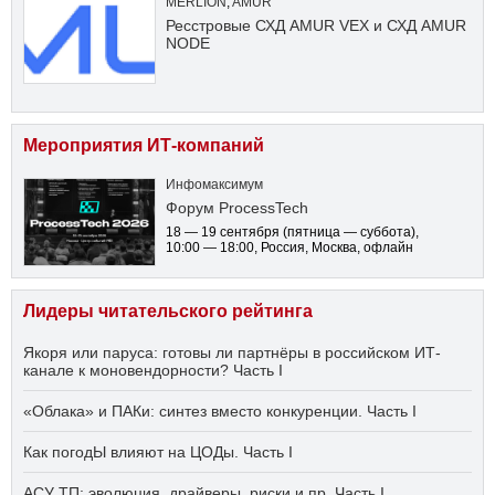
MERLION
,
AMUR
Ресстровые СХД AMUR VEX и СХД AMUR
NODE
Мероприятия ИТ-компаний
Инфомаксимум
Форум ProcessTech
18 — 19 сентября
(пятница — суббота)
,
10:00 — 18:00
, Россия, Москва, офлайн
Лидеры читательского рейтинга
Якоря или паруса: готовы ли партнёры в российском ИТ-
канале к моновендорности? Часть I
«Облака» и ПАКи: синтез вместо конкуренции. Часть I
Как погодЫ влияют на ЦОДы. Часть I
АСУ ТП: эволюция, драйверы, риски и пр. Часть I