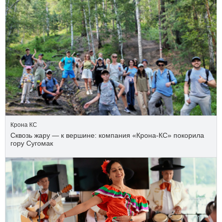
Крона КС
Сквозь жару — к вершине: компания «Крона‑КС» покорила
гору Сугомак