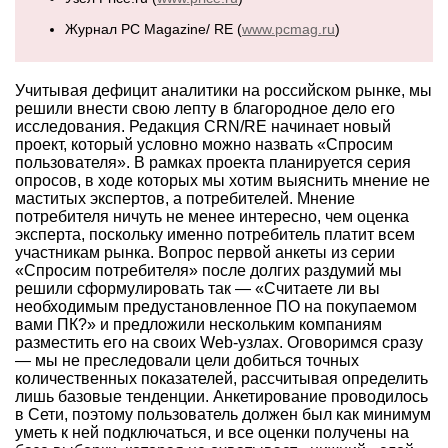
Журнал PC Magazine/ RE (
www.pcmag.ru
)
Учитывая дефицит аналитики на российском рынке, мы
решили внести свою лепту в благородное дело его
исследования. Редакция CRN/RE начинает новый
проект, который условно можно назвать «Спросим
пользователя». В рамках проекта планируется серия
опросов, в ходе которых мы хотим выяснить мнение не
маститых экспертов, а потребителей. Мнение
потребителя ничуть не менее интересно, чем оценка
эксперта, поскольку именно потребитель платит всем
участникам рынка. Вопрос первой анкеты из серии
«Спросим потребителя» после долгих раздумий мы
решили сформулировать так — «Считаете ли вы
необходимым предустановленное ПО на покупаемом
вами ПК?» и предложили нескольким компаниям
разместить его на своих Web-узлах. Оговоримся сразу
— мы не преследовали цели добиться точных
количественных показателей, рассчитывая определить
лишь базовые тенденции. Анкетирование проводилось
в Сети, поэтому пользователь должен был как минимум
уметь к ней подключаться, и все оценки получены на