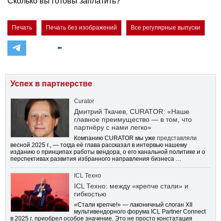
Сколько вы готовы заплатить?
Печать
Печать без изображений
Все регулярные выпуски
Успех в партнерстве
Curator
Дмитрий Ткачев, CURATOR: «Наше
главное преимущество — в том, что
партнёру с нами легко»
Компанию CURATOR мы уже
представляли
весной 2025 г., — тогда её глава рассказал в интервью нашему
изданию о принципах работы вендора, о его канальной политике и о
перспективах развития избранного направления бизнеса …
ICL Техно
ICL Техно: между «крепче стали» и
гибкостью
«Стали крепче!» — лаконичный слоган XII
мультивендорного форума ICL Partner Connect
в 2025 г. приобрел особое значение. Это не просто констатация