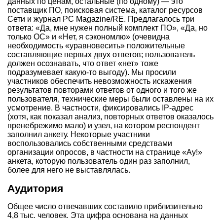
данных по ценам, остальные (по одному) — это
поставщик ПО, поисковая система, каталог ресурсов
Сети и журнал PC Magazine/RE. Предлагалось три
ответа: «Да, мне нужен полный комплект ПО», «Да, но
только ОС» и «Нет, я сэкономлю» (очевидна
необходимость «уравновесить» положительные
составляющие первых двух ответов; пользователь
должен осознавать, что ответ «нет» тоже
подразумевает какую-то выгоду). Мы просили
участников обеспечить невозможность искажения
результатов повторами ответов от одного и того же
пользователя, технические меры были оставлены на их
усмотрение. В частности, фиксировались IP-адрес
(хотя, как показал анализ, повторных ответов оказалось
пренебрежимо мало) и узел, на котором респондент
заполнил анкету. Некоторые участники
воспользовались собственными средствами
организации опросов, в частности на странице «Ау!»
анкета, которую пользователь один раз заполнил,
более для него не выставлялась.
Аудитория
Общее число отвечавших составило приблизительно
4,8 тыс. человек. Эта цифра основана на данных