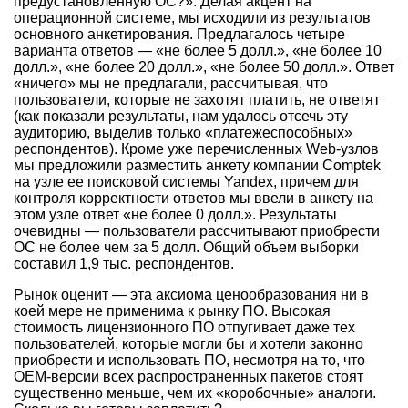
предустановленную ОС?». Делая акцент на
операционной системе, мы исходили из результатов
основного анкетирования. Предлагалось четыре
варианта ответов — «не более 5 долл.», «не более 10
долл.», «не более 20 долл.», «не более 50 долл.». Ответ
«ничего» мы не предлагали, рассчитывая, что
пользователи, которые не захотят платить, не ответят
(как показали результаты, нам удалось отсечь эту
аудиторию, выделив только «платежеспособных»
респондентов). Кроме уже перечисленных Web-узлов
мы предложили разместить анкету компании Comptek
на узле ее поисковой системы Yandex, причем для
контроля корректности ответов мы ввели в анкету на
этом узле ответ «не более 0 долл.». Результаты
очевидны — пользователи рассчитывают приобрести
ОС не более чем за 5 долл. Общий объем выборки
составил 1,9 тыс. респондентов.
Рынок оценит — эта аксиома ценообразования ни в
коей мере не применима к рынку ПО. Высокая
стоимость лицензионного ПО отпугивает даже тех
пользователей, которые могли бы и хотели законно
приобрести и использовать ПО, несмотря на то, что
OEM-версии всех распространенных пакетов стоят
существенно меньше, чем их «коробочные» аналоги.