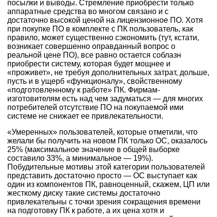
посылки и выводы. Стремление приобрести только
аппаратные средства во многом связано и с
достаточно высокой ценой на лицензионное ПО. Хотя
при покупке ПО в комплекте с ПК пользователь, как
правило, может существенно сэкономить (тут, кстати,
возникает совершенно оправданный вопрос о
реальной цене ПО), все равно остается соблазн
приобрести систему, которая будет мощнее и
«проживет», не требуя дополнительных затрат, дольше,
пусть и в ущерб «функционалу», свойственному
«подготовленному к работе» ПК. Фирмам-
изготовителям есть над чем задуматься — для многих
потребителей отсутствие ПО на покупаемой ими
системе не снижает ее привлекательности.
«Умеренных» пользователей, которые отметили, что
желали бы получить на новом ПК только ОС, оказалось
25% (максимальное значение в общей выборке
составило 33%, а минимальное — 19%).
Побудительные мотивы этой категории пользователей
представить достаточно просто — ОС выступает как
один из компонентов ПК, равноценный, скажем, ЦП или
жесткому диску такие системы достаточно
привлекательны с точки зрения сокращения времени
на подготовку ПК к работе, а их цена хотя и