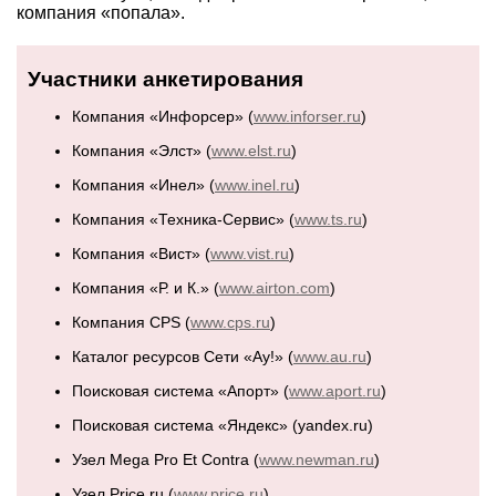
компания «попала».
Участники анкетирования
Компания «Инфорсер» (
www.inforser.ru
)
Компания «Элст» (
www.elst.ru
)
Компания «Инел» (
www.inel.ru
)
Компания «Техника-Сервис» (
www.ts.ru
)
Компания «Вист» (
www.vist.ru
)
Компания «Р. и К.» (
www.airton.com
)
Компания CPS (
www.cps.ru
)
Каталог ресурсов Сети «Ау!» (
www.au.ru
)
Поисковая система «Апорт» (
www.aport.ru
)
Поисковая система «Яндекс» (yandex.ru)
Узел Mega Pro Et Contra (
www.newman.ru
)
Узел Price.ru (
www.price.ru
)