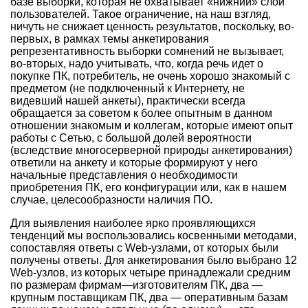
базе выборки, которая не охватывает «нижний» слой
пользователей. Такое ограничение, на наш взгляд,
ничуть не снижает ценность результатов, поскольку, во-
первых, в рамках темы анкетирования
репрезентативность выборки сомнений не вызывает,
во-вторых, надо учитывать, что, когда речь идет о
покупке ПК, потребитель, не очень хорошо знакомый с
предметом (не подключенный к Интернету, не
видевший нашей анкеты), практически всегда
обращается за советом к более опытным в данном
отношении знакомым и коллегам, которые имеют опыт
работы с Сетью, с большой долей вероятности
(вследствие многосерверной природы анкетирования)
ответили на анкету и которые формируют у него
начальные представления о необходимости
приобретения ПК, его конфигурации или, как в нашем
случае, целесообразности наличия ПО.
Для выявления наиболее ярко проявляющихся
тенденций мы воспользовались косвенными методами,
сопоставляя ответы с Web-узлами, от которых были
получены ответы. Для анкетирования было выбрано 12
Web-узлов, из которых четыре принадлежали средним
по размерам фирмам—изготовителям ПК, два —
крупным поставщикам ПК, два — оперативным базам