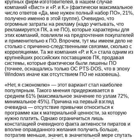
крупных фирм-изготовителей, в нашем случае
компаний «Вист» и «Р. и К.» (фактически максимальное
число ответов «Да, мне нужен полный набор ПО», 21%,
получено именно в этой группе). Очевидно, что
огромные затраты на рекламу (надо учитывать, что
рекламируется ПК, а не ПО), которые характерны для
этих компаний, повлияли на предпочтения покупателей
и применительно к ПО. Впрочем, тут мы имеем дело не
столько с причинно-следственными связями, сколько с
корреляциями. Та же компания «Р. и К.» стала одним из
крупнейших российских поставщиков ПК, продавая
системы, которые фактически были лишены ПО
(точнее, оснащались только ОС PTS-DOS, что в эпоху
Windows иначе как отсутствием ПО не назовешь).
«Нет, я сэкономлю» — этот вариант стал наиболее
популярным. Такого мнения придерживается в
среднем 61% (максимальное значение по узлам 72%,
минимальное 45%). Причина на первый взгляд
очевидна — отсутствие привычки относиться к
программе как к материальной ценности, за которую
нужно платить. Однако ограничиться лишь
констатацией очевидного факта активности пиратов и
вполне оправданного желания получить больше,
потратив меньше, значит, в значительной мере спутать