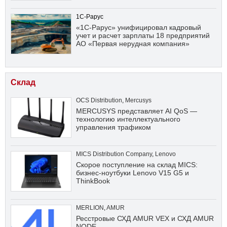
1С-Рарус
«1С-Рарус» унифицировал кадровый
учет и расчет зарплаты 18 предприятий
АО «Первая нерудная компания»
Склад
OCS Distribution
,
Mercusys
MERCUSYS представляет AI QoS —
технологию интеллектуального
управления трафиком
MICS Distribution Company
,
Lenovo
Скорое поступление на склад MICS:
бизнес-ноутбуки Lenovo V15 G5 и
ThinkBook
MERLION
,
AMUR
Ресстровые СХД AMUR VEX и СХД AMUR
NODE