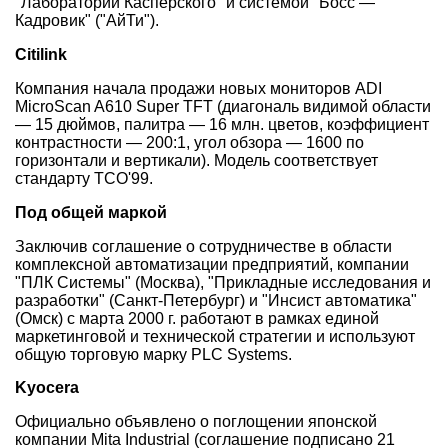
"Лаборатории Касперского" и системой "Босс —
Кадровик" ("АйТи").
Citilink
Компания начала продажи новых мониторов ADI
MicroScan A610 Super TFT (диагональ видимой области
— 15 дюймов, палитра — 16 млн. цветов, коэффициент
контрастности — 200:1, угол обзора — 1600 по
горизонтали и вертикали). Модель соответствует
стандарту ТСО'99.
Под общей маркой
Заключив соглашение о сотрудничестве в области
комплексной автоматизации предприятий, компании
"ПЛК Системы" (Москва), "Прикладные исследования и
разработки" (Санкт-Петербург) и "Инсист автоматика"
(Омск) с марта 2000 г. работают в рамках единой
маркетинговой и технической стратегии и используют
общую торговую марку PLC Systems.
Kyocera
Официально объявлено о поглощении японской
компании Mita Industrial (соглашение подписано 21