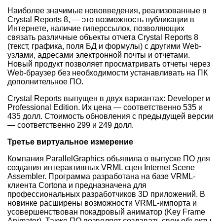
Наиболее значимые нововведения, реализованные в
Crystal Reports 8, — это возможность публикации в
Интернете, наличие гиперссылок, позволяющих
связать различные объекты отчета Crystal Reports 8
(текст, графика, поля БД и формулы) с другими Web-
узлами, адресами электронной почты и отчетами.
Новый продукт позволяет просматривать отчеты через
Web-браузер без необходимости устанавливать на ПК
дополнительное ПО.
Crystal Reports выпущен в двух вариантах: Developer и
Professional Edition. Их цена — соответственно 535 и
435 долл. Стоимость обновления с предыдущей версии
— соответственно 299 и 249 долл.
Третье виртуальное измерение
Компания ParallelGraphics объявила о выпуске ПО для
создания интерактивных VRML сцен Internet Scene
Assembler. Программа разработана на базе VRML-
клиента Cortona и предназначена для
профессиональных разработчиков 3D приложений. В
новинке расширены возможности VRML-импорта и
усовершенствован покадровый аниматор (Key Frame
Animator). Также ПО позволяет создавать свои объекты