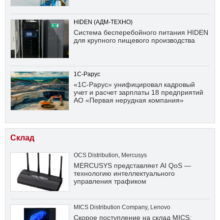
HIDEN (АДМ-ТЕХНО)
Система бесперебойного питания HIDEN
для крупного пищевого производства
1С-Рарус
«1С-Рарус» унифицировал кадровый
учет и расчет зарплаты 18 предприятий
АО «Первая нерудная компания»
Склад
OCS Distribution
,
Mercusys
MERCUSYS представляет AI QoS —
технологию интеллектуального
управления трафиком
MICS Distribution Company
,
Lenovo
Скорое поступление на склад MICS: